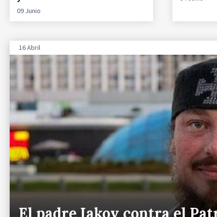
09 Junio
16 Abril
El padre Iakov contra el Pat