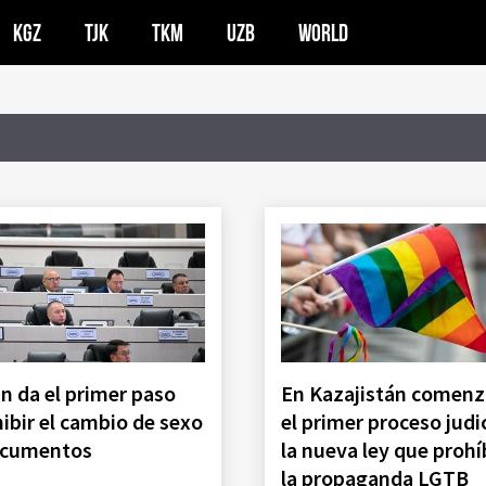
KGZ
TJK
TKM
UZB
WORLD
n da el primer paso
En Kazajistán comen
ibir el cambio de sexo
el primer proceso judic
documentos
la nueva ley que prohí
la propaganda LGTB