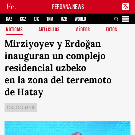
FERGANA.NEWS
KAZ
KGZ
TJK
TKM
UZB
WORLD
NOTICIAS
ARTÍCULOS
VÍDEOS
FOTOS
Mirziyoyev y Erdoğan
inauguran un complejo
residencial uzbeko
en la zona del terremoto
de Hatay
30.01.26 12:14 MSK