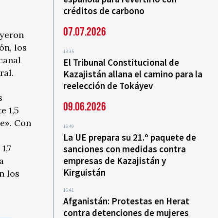
créditos de carbono
07.07.2026
uyeron
ón, los
13:35
canal
El Tribunal Constitucional de
ral.
Kazajistán allana el camino para la
reelección de Tokáyev
s
09.06.2026
e 1,5
ye». Con
16:49
La UE prepara su 21.º paquete de
1,7
sanciones con medidas contra
empresas de Kazajistán y
a
Kirguistán
n los
16:41
Afganistán: Protestas en Herat
contra detenciones de mujeres