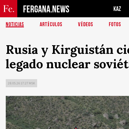
FERGANA.NEWS
KAZ
NOTICIAS
ARTÍCULOS
VÍDEOS
FOTOS
Rusia y Kirguistán c
legado nuclear soviét
28.05.26 17:27 MSK