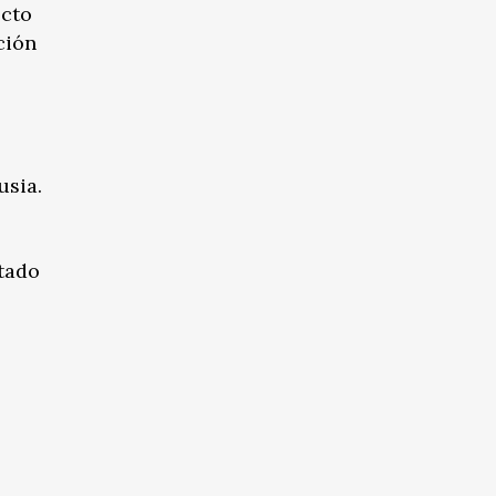
ecto
ción
usia.
tado