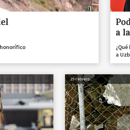
del
Pod
a l
honorífico
¿Qué 
a Uzb
25 Febrero