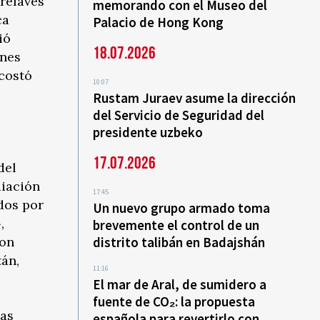
relaves
memorando con el Museo del
ca
Palacio de Hong Kong
ió
18.07.2026
ones
 costó
10:07
Rustam Juraev asume la dirección
del Servicio de Seguridad del
presidente uzbeko
17.07.2026
del
diación
17:45
ados por
Un nuevo grupo armado toma
,
brevemente el control de un
ron
distrito talibán en Badajshán
tán,
11:16
El mar de Aral, de sumidero a
fuente de CO₂: la propuesta
tas
española para revertirlo con