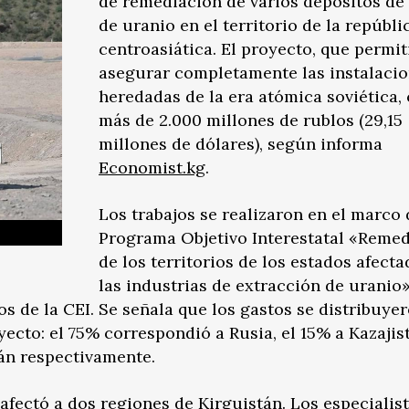
de remediación de varios depósitos de 
de uranio en el territorio de la repúbli
centroasiática. El proyecto, que permit
asegurar completamente las instalaci
heredadas de la era atómica soviética,
más de 2.000 millones de rublos (29,15
millones de dólares), según informa
Economist.kg
.
Los trabajos se realizaron en el marco 
Programa Objetivo Interestatal «Reme
de los territorios de los estados afect
las industrias de extracción de uranio»
os de la CEI. Se señala que los gastos se distribuye
yecto: el 75% correspondió a Rusia, el 15% a Kazajis
tán respectivamente.
afectó a dos regiones de Kirguistán. Los especialis