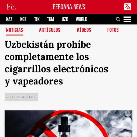
FERGANA.NEWS
KAZ
KGZ
TJK
TKM
UZB
WORLD
NOTICIAS
ARTÍCULOS
VÍDEOS
FOTOS
Uzbekistán prohíbe
completamente los
cigarrillos electrónicos
y vapeadores
28.11.25 14:32 MSK