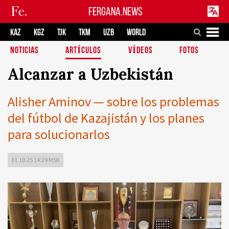
FERGANA.NEWS
KAZ
KGZ
TJK
TKM
UZB
WORLD
NOTICIAS
ARTÍCULOS
VÍDEOS
FOTOS
Alcanzar a Uzbekistán
Alisher Aminov — sobre los problemas
del fútbol de Kazajistán y los planes
para solucionarlos
31.10.25 14:29 MSK