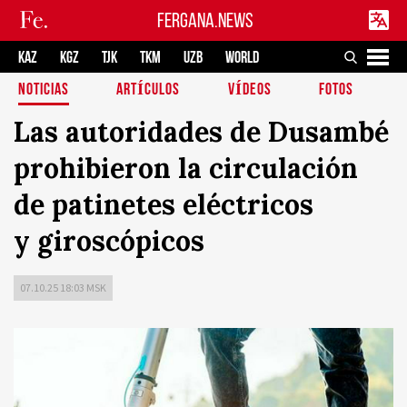
FERGANA.NEWS
KAZ
KGZ
TJK
TKM
UZB
WORLD
NOTICIAS
ARTÍCULOS
VÍDEOS
FOTOS
Las autoridades de Dusambé
prohibieron la circulación
de patinetes eléctricos
y giroscópicos
07.10.25 18:03 MSK