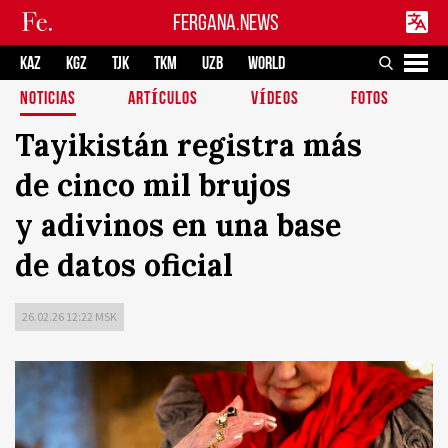
FERGANA.NEWS
KAZ
KGZ
TJK
TKM
UZB
WORLD
NOTICIAS
ARTÍCULOS
VÍDEOS
FOTOS
Tayikistán registra más
de cinco mil brujos
y adivinos en una base
de datos oficial
26.02.26 12:22 MSK