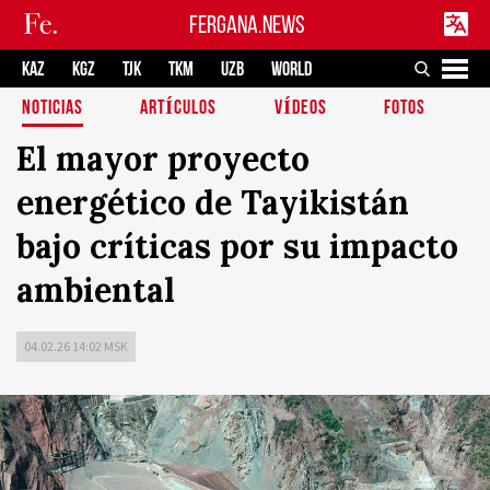
FERGANA.NEWS
KAZ
KGZ
TJK
TKM
UZB
WORLD
NOTICIAS
ARTÍCULOS
VÍDEOS
FOTOS
El mayor proyecto
energético de Tayikistán
bajo críticas por su impacto
ambiental
04.02.26 14:02 MSK