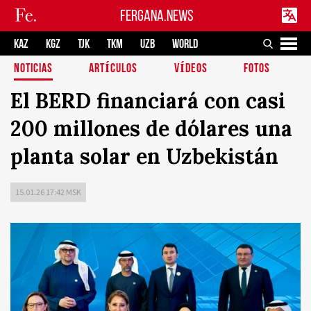
FERGANA.NEWS
KAZ
KGZ
TJK
TKM
UZB
WORLD
NOTICIAS
ARTÍCULOS
VÍDEOS
FOTOS
El BERD financiará con casi
200 millones de dólares una
planta solar en Uzbekistán
15.01.26 17:42 MSK